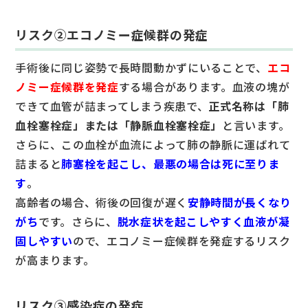
リスク②エコノミー症候群の発症
手術後に同じ姿勢で長時間動かずにいることで、
エコ
ノミー症候群を発症
する場合があります。血液の塊が
できて血管が詰まってしまう疾患で、
正式名称は「肺
血栓塞栓症」または「静脈血栓塞栓症」
と言います。
さらに、この血栓が血流によって肺の静脈に運ばれて
詰まると
肺塞栓を起こし、最悪の場合は死に至りま
す
。
高齢者の場合、術後の回復が遅く
安静時間が長くなり
がち
です。さらに、
脱水症状を起こしやすく血液が凝
固しやすい
ので、エコノミー症候群を発症するリスク
が高まります。
リスク③感染症の発症