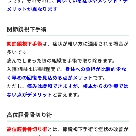
つです。それぞれに、
向いている症状やメリット・デ
メリットが異なります
。
関節鏡視下手術
関節鏡視下手術
は、
症状が軽い方に適用
される場合が
多いです。
痛んでしまった膝の組織を手術で取り除きます。
入院期間は1週間程度で、
身体への負担が比較的少な
く早めの回復を見込める点がメリット
です。
ただし、
痛みは緩和できますが、根本からの治療では
ない点がデメリット
と言えます。
高位脛骨骨切り術
高位脛骨骨切り術
とは、
節鏡視下手術で症状の改善が