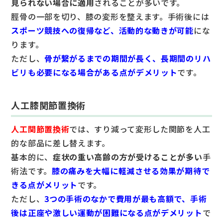
見られない場合に適用
されることが多いです。
脛骨の一部を切り、膝の変形を整えます。手術後には
スポーツ競技への復帰など、活動的な動きが可能
にな
ります。
ただし、
骨が繋がるまでの期間が長く、長期間のリハ
ビリも必要になる場合がある点がデメリット
です。
人工膝関節置換術
人工関節置換術
では、すり減って変形した関節を人工
的な部品に差し替えます。
基本的に、
症状の重い高齢の方が受けることが多い
手
術法です。
膝の痛みを大幅に軽減させる効果が期待で
きる点がメリット
です。
ただし、
3つの手術のなかで費用が最も高額で、手術
後は正座や激しい運動が困難になる点がデメリット
で