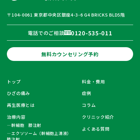
〒104-0061 東京都中央区銀座4-3-6 G4 BRICKS BLD5階
0120-535-011
電話でのご相談
無料カウンセリング予約
トップ
料金・費用
ひざの痛み
症例
再生医療とは
コラム
治療内容
クリニック紹介
―
幹細胞 膝注射
よくある質問
―
エクソソーム（幹細胞上清液）
膝注射