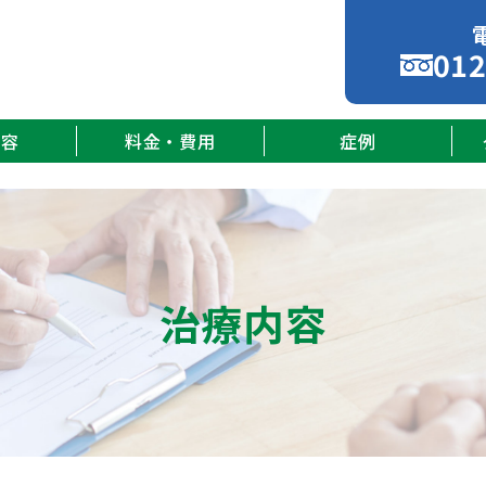
012
内容
料金・費用
症例
治療内容